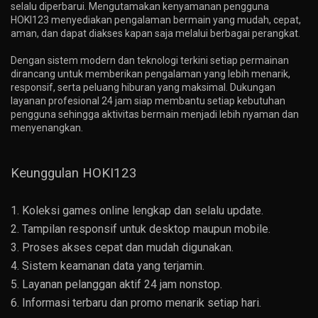
selalu diperbarui. Mengutamakan kenyamanan pengguna
HOKI123 menyediakan pengalaman bermain yang mudah, cepat,
aman, dan dapat diakses kapan saja melalui berbagai perangkat.
Dengan sistem modern dan teknologi terkini setiap permainan
dirancang untuk memberikan pengalaman yang lebih menarik,
responsif, serta peluang hiburan yang maksimal. Dukungan
layanan profesional 24 jam siap membantu setiap kebutuhan
pengguna sehingga aktivitas bermain menjadi lebih nyaman dan
menyenangkan.
Keunggulan HOKI123
1. Koleksi games online lengkap dan selalu update.
2. Tampilan responsif untuk desktop maupun mobile.
3. Proses akses cepat dan mudah digunakan.
4. Sistem keamanan data yang terjamin.
5. Layanan pelanggan aktif 24 jam nonstop.
6. Informasi terbaru dan promo menarik setiap hari.