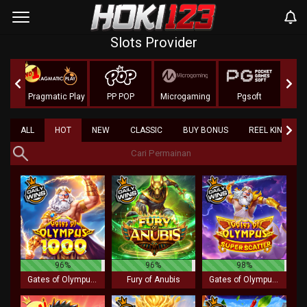
Slots Provider
mes
Pragmatic Play
PP POP
Microgaming
Pgsoft
ALL
HOT
NEW
CLASSIC
BUY BONUS
REEL KINGDOM
96%
96%
98%
Gates of Olympus 1000
Fury of Anubis
Gates of Olympus Super Scatter